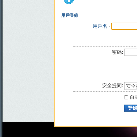
用戶登錄
用戶名
密碼:
安全提問:
自
登