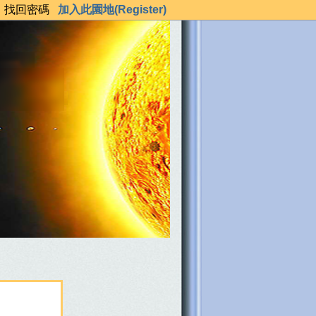
錄
找回密碼
加入此園地(Register)