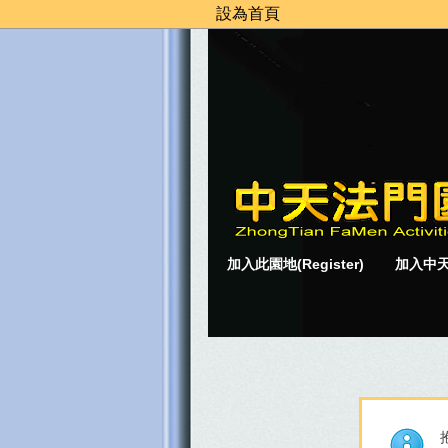
設為首頁
加入此園地(Register)
加入中天