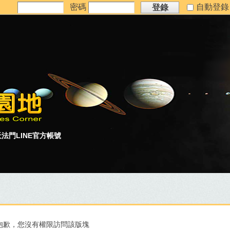
密碼
自動登
登錄
法門LINE官方帳號
抱歉，您沒有權限訪問該版塊