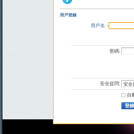
用戶登錄
用戶名
密碼:
安全提問:
自
登