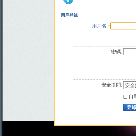
用戶登錄
用戶名
密碼:
安全提問:
自
登