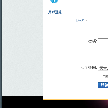
用戶登錄
用戶名
密碼:
安全提問:
自
登