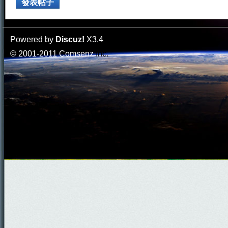
發表帖子
Powered by
Discuz!
X3.4
© 2001-2011
Comsenz
Inc.
門
園