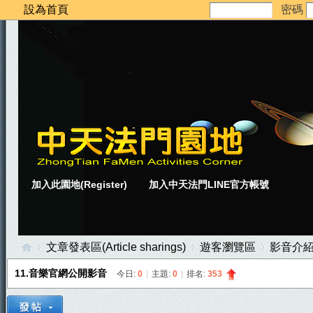
設為首頁
密碼
加入此園地(Register)
加入中天法門LINE官方帳號
文章發表區(Article sharings)
遊客瀏覽區
影音介
11.音樂官網公開影音
今日:
0
|
主題:
0
|
排名:
353
中
»
›
›