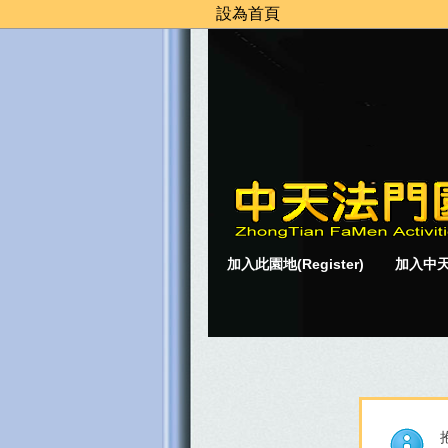
設為首頁
加入此園地(Register)
加入中天