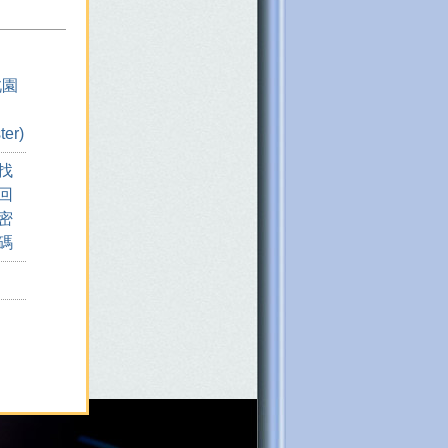
此園
ter)
找
回
密
碼