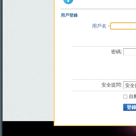
用戶登錄
用戶名
密碼:
安全提問:
自
登