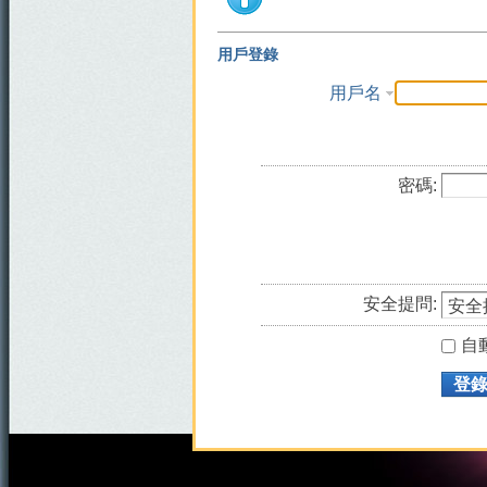
用戶登錄
用戶名
密碼:
安全提問:
自
登