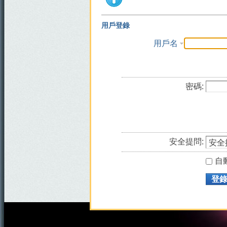
用戶登錄
用戶名
密碼:
安全提問:
自
登