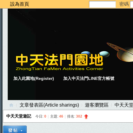
設為首頁
密碼
加入此園地(Register)
加入中天法門LINE官方帳號
文章發表區(Article sharings)
遊客瀏覽區
中天天
中天天堂遊記
今日:
0
|
主題:
46
|
排名:
302
中
»
›
›