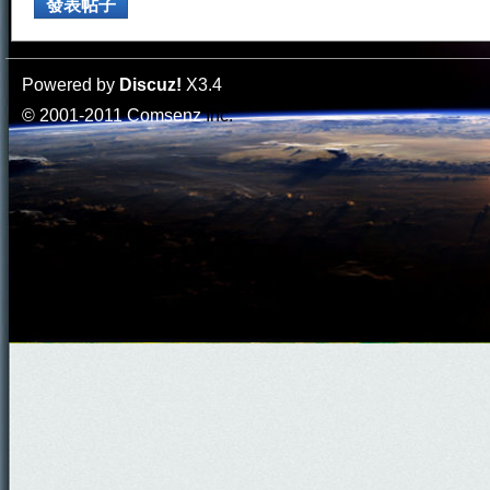
發表帖子
Powered by
Discuz!
X3.4
© 2001-2011
Comsenz
Inc.
門
園