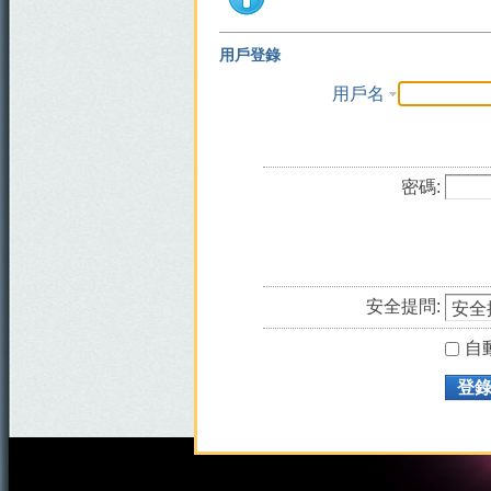
用戶登錄
用戶名
密碼:
安全提問:
自
登