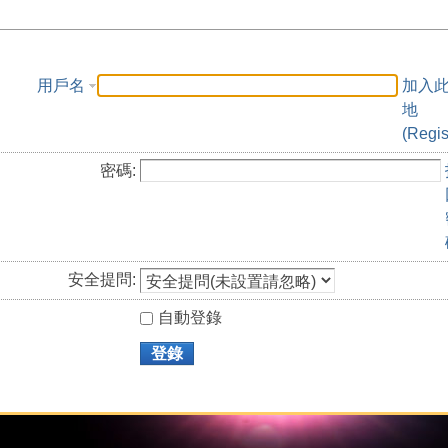
用戶名
加入
地
(Regis
密碼:
安全提問:
自動登錄
登錄