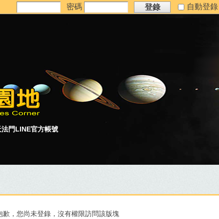
密碼
自動登
登錄
法門LINE官方帳號
抱歉，您尚未登錄，沒有權限訪問該版塊