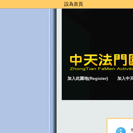
設為首頁
加入此園地(Register)
加入中天